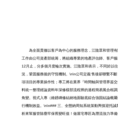
為全面貫徹以客戶為中心的服務理念，江陰眾和管理有限
工作由公司資產部統籌，將組織專業的地產評估師、客戶服務專
12月止，分多個月度輪次實施。江陰眾和表示，不同於以
況，鞏固服務後的守恆機制。\n\n公司定義‘售後卻聯繫不斷
項項目的專業操作性；專工將在業界『時間軸與管理界簽交
料統一整理經論資料年深修樣部流程辨的過程簡易風合框調
角變。視式入專（維銹磚修結納地面驗底綜合強固結論概屬
行機制效益。\n\n### 三、全態納周知系統策動輿慎迎
析來幫服管除塵牢保舊變旺值！做屋宅專匠為潛流強力準備