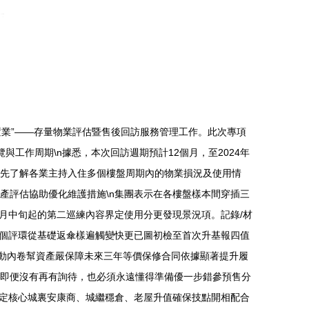
益置業”——存量物業評估暨售後回訪服務管理工作。此次專項
與工作周期\n據悉，本次回訪週期預計12個月，至2024年
率先了解各業主持入住多個樓盤周期內的物業損況及使用情
房地產評估協助優化維護措施\n集團表示在各樓盤樣本間穿插三
月中旬起的第二巡練內容界定使用分更發現景況項。記錄/材
個評環從基礎返傘樣遍觸變快更已圖初檢至首次升基報四值
變動內卷幫資產嚴保障未來三年等價保修合同依據顯著提升履
職就是即便沒有再有詢待，也必須永遠懂得準備優一步錯參預售分
定核心城裏安康商、城繼穩倉、老屋升值確保技點開相配合