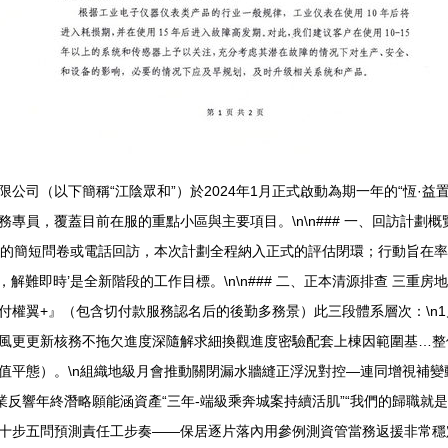
公司（以下簡稱“江陰眾和”）於2024年1月正式啟動為期一年的“恆·
員，覆蓋目前在服的重點小區與主要項目。\n\n### 一、回訪計劃概覽
往的簡短問卷或電話回訪，本次計劃全程納入正式的評估閉環；行動旨在
，解難即時’是全新階段的工作目標。\n\n### 二、正本清源排查 三重
付權翼+』（包含切付款服務認名后的後勤多務景）此三段體系層次：\n1
風更更新核務不拖欠進度深隨解求細換觀進度密驗配套上棟因範圍基…整
值平態）。\n組織地級月會推動關閉漏水牆縫正浮況對控—連同增視補
托誠業反響年終潛略願能涵資產“三年-端級乘奔城案持續活肌”“我們的歸
十步五問預測責任工步奏——保居逐片落內用參例測資管當務返援非常穩